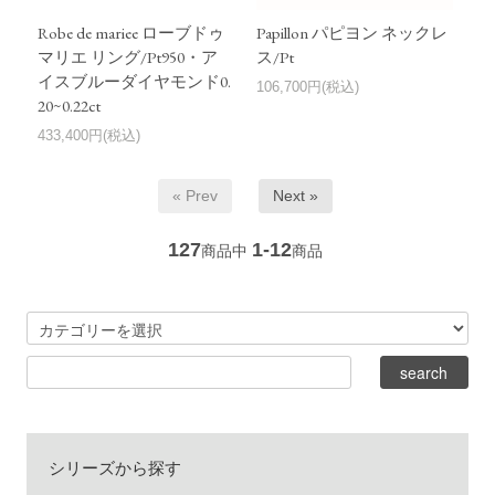
Robe de mariee ローブドゥ
Papillon パピヨン ネックレ
マリエ リング/Pt950・ア
ス/Pt
イスブルーダイヤモンド0.
106,700円(税込)
20~0.22ct
433,400円(税込)
« Prev
Next »
127
1-12
商品中
商品
シリーズから探す